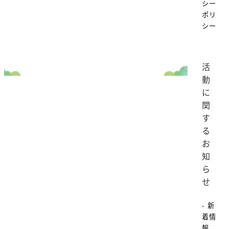
シー
ポリ
シー
活
動
に
関
す
る
お
知
ら
せ
- 新
着情
報