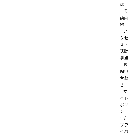
は
- 活
動内
容
- ア
クセ
ス・
活動
拠点
- お
問い
合わ
せ
- サ
イト
ポリ
シ
ー/
プラ
イバ