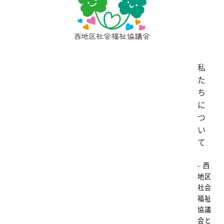
私
た
ち
に
つ
い
て
- 西
地区
社会
福祉
協議
会と