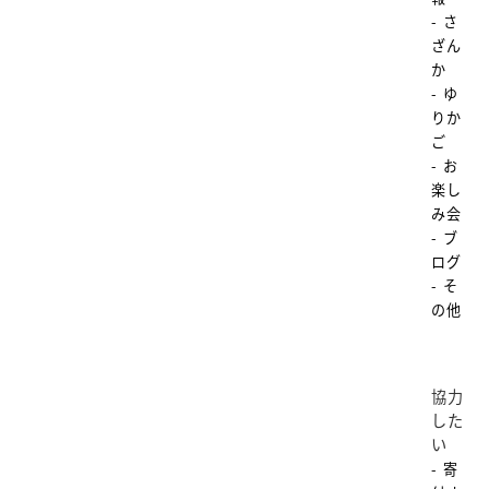
- さ
ざん
か
- ゆ
りか
ご
- お
楽し
み会
- ブ
ログ
- そ
の他
協力
した
い
- 寄